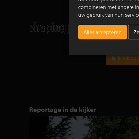
combineren met andere info
uw gebruik van hun servic
Graag inspirere
waar onze gevel
Ze
toegepast. Blij
recente realisat
Ja, ik wil op
Reportage in de kijker