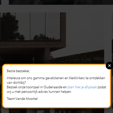
architectuur
Beste bezoeker,
Interesse om ons gamma gevelstenen en kleiklinkers te ontdekken
van dichtbij?
Bezoek onze toonzaal in Oudenaarde en
plan hier je afspraak
zodat
wij u met persoonlijk advies kunnen helpen.
Team Vande Moortel