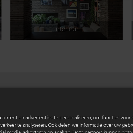
Interieur
Documenten voor professionelen
Kom ons bezoeken (op afspr
DOWNLOADCENTER
TOONZAAL
ontent en advertenties te personaliseren, om functies voor s
erkeer te analyseren. Ook delen we informatie over uw gebru
cial media, adverteren en analyse. Deze partners kunnen dez