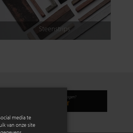
Steenstrips
aak)
Heeft u nog vragen?
CONTACT
ocial media te
ik van onze site
e gegevens