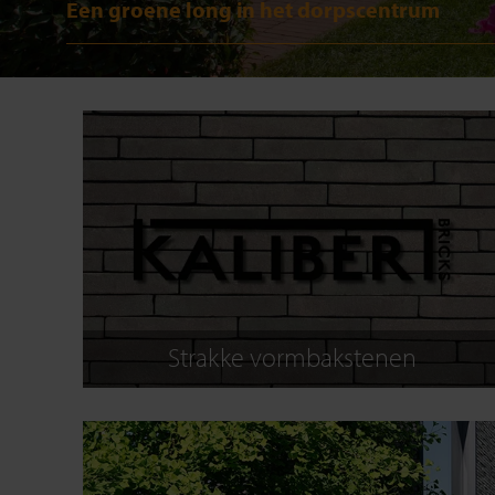
Een groene long in het dorpscentrum
Strakke vormbakstenen