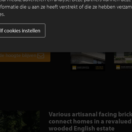
rmatie die u aan ze heeft verstrekt of die ze hebben verzam
es.
n we u met unieke projecten
stenen of kleiklinkers werden
lf cookies instellen
f op de hoogte van onze
ies en nieuwtjes.
 de hoogte blijven
Various artisanal facing bric
connect homes in a revalued
wooded English estate