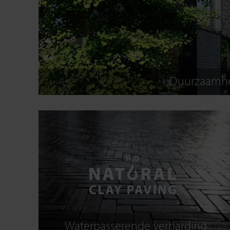
Duurzaamhei
Waterpasserende verharding