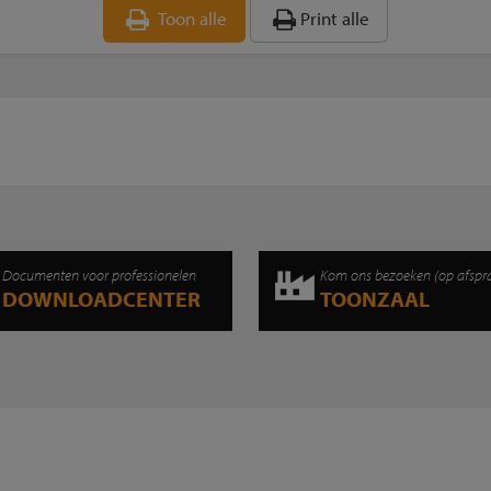
Toon alle
Print alle
Documenten voor professionelen
Kom ons bezoeken (op afspr
DOWNLOADCENTER
TOONZAAL