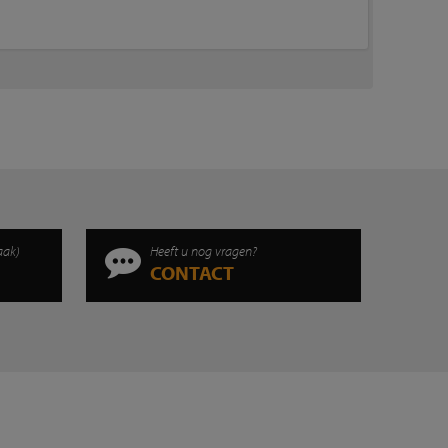
aak)
Heeft u nog vragen?
CONTACT