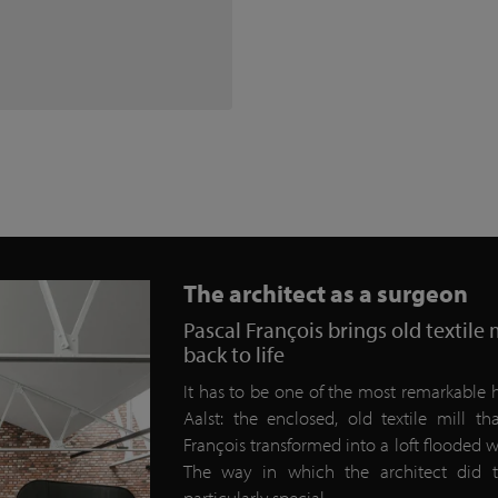
The architect as a surgeon
Pascal François brings old textile 
back to life
It has to be one of the most remarkable
Aalst: the enclosed, old textile mill th
François transformed into a loft flooded wi
The way in which the architect did 
particularly special.