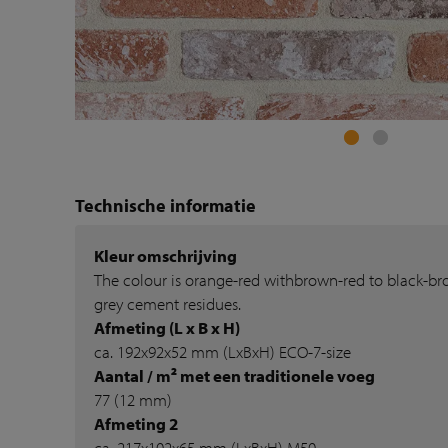
Technische informatie
Kleur omschrijving
The colour is orange-red withbrown-red to black-
grey cement residues.
Afmeting (L x B x H)
ca. 192x92x52 mm (LxBxH) ECO-7-size
Aantal / m² met een traditionele voeg
77 (12 mm)
Afmeting 2
ca. 217x102x65 mm (LxBxH) M50