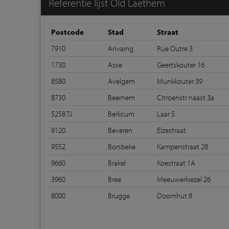
Referentie lijst Old Laethem
Postcode
Stad
Straat
7910
Anvaing
Rue Outre 3
1730
Asse
Geertskouter 16
8580
Avelgem
Munkkouter 39
8730
Beernem
Citroenstr naast 3a
5258 TJ
Berlicum
Laar 5
9120
Beveren
Elzestraat
9552
Borsbeke
Kampenstraat 28
9660
Brakel
Koestraat 1A
3960
Bree
Meeuwerkiezel 26
8000
Brugge
Doornhut 8