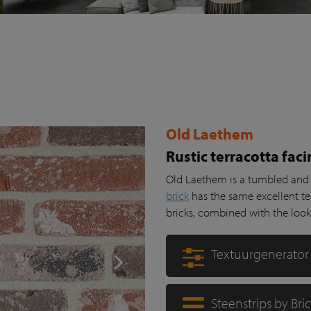
Old Laethem
Rustic terracotta fac
Old Laethem is a tumbled and
brick
has the same excellent te
bricks, combined with the look 
Textuurgenerator
Steenstrips by Bri