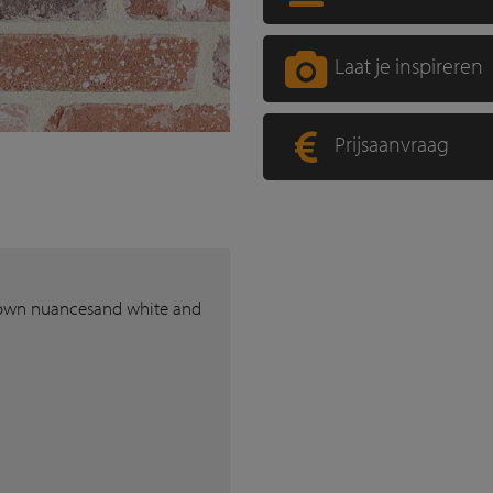
Laat je inspireren
Prijsaanvraag
brown nuancesand white and