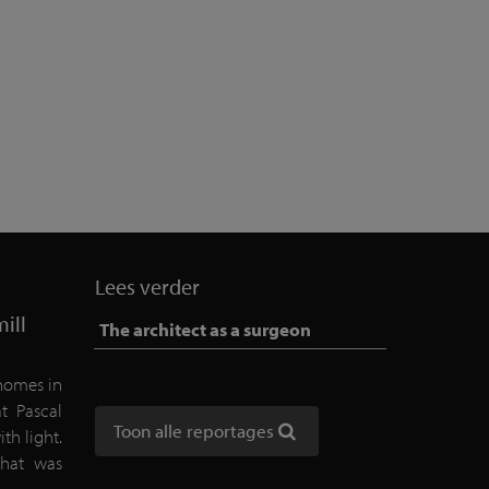
Lees verder
mill
The architect as a surgeon
 homes in
at Pascal
Toon alle reportages
th light.
that was