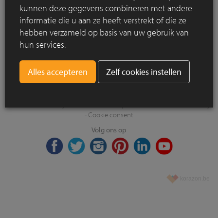
Wat is het BENOR-merk?
kunnen deze gegevens combineren met andere
informatie die u aan ze heeft verstrekt of die ze
hebben verzameld op basis van uw gebruik van
hun services.
Zelf cookies instellen
VANDE MOORTEL NV | Scheldekant 5 | BE-9700 OUDENAARDE | T +32
(0)55 33 55 66 | BTW BE 0432.038.790 |
info@vandemoortel.be
Copyright © 2024 - Vande Moortel - All rights reserved. -
Wet van
28/11/2022
-
Privacy statement
-
Verkoopsvoorwaarden
-
Cookie Policy
-
Cookie consent
Volg ons op
korazon.be