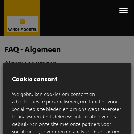
Togg
navi
FAQ - Algemeen
Algemene vragen
Wat is het verschil tussen een gevelsteen en
Cookie consent
kleiklinker?
We gebruiken cookies om content en
advertenties te personaliseren, om functies voor
Wat is het CE-merk?
social media te bieden en om ons websiteverkeer
te analyseren. Ook delen we informatie over uw
Wat is een DoP?
gebruik van onze site met onze partners voor
social media, adverteren en analyse. Deze partners